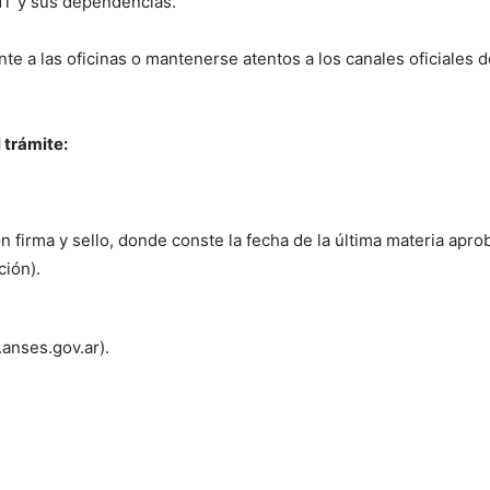
UNT y sus dependencias.
te a las oficinas o mantenerse atentos a los canales oficiales d
l trámite:
con firma y sello, donde conste la fecha de la última materia apr
ión).
.anses.gov.ar).