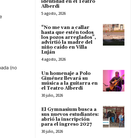
identidad en el Teatro
Alberdi
5 agosto, 2026
e
“No me van a callar
hasta que estén todos
los pozos arreglados”,
advirtió la madre del
niño caído en Villa
Luján
4 agosto, 2026
obada (no
Un homenaje a Polo
Giménez llevará su
música a la guitarra en
el Teatro Alberdi
30 julio, 2026
El Gymnasium busca a
sus nuevos estudiantes:
abrió la inscripción
para el ingreso 2027
30 julio, 2026