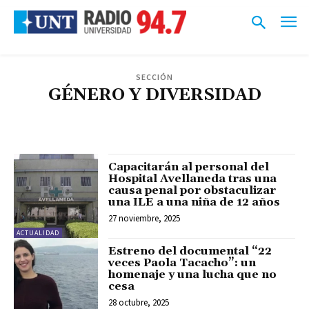
SECCIÓN
GÉNERO Y DIVERSIDAD
ACTUALIDAD
CIENCIA Y TÉCNICA
CULTURA
DEPORTES
DISCAPACIDAD
ECONOMÍA
EDUCACIÓN
EXTENSIÓN
GÉNERO Y DIVERSIDAD
LOCALES
OPINIÓN
POLÍTICA
SALUD
TIEMPO LIBRE
UNIVERSITARIAS
Capacitarán al personal del
Hospital Avellaneda tras una
causa penal por obstaculizar
una ILE a una niña de 12 años
27 noviembre, 2025
ACTUALIDAD
Estreno del documental “22
veces Paola Tacacho”: un
homenaje y una lucha que no
cesa
28 octubre, 2025