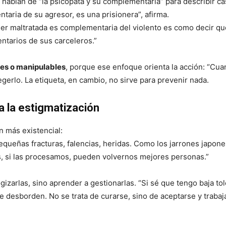
 hablan de “la psicópata y su complementaria” para describir c
taria de su agresor, es una prisionera”, afirma.
r maltratada es complementaria del violento es como decir qu
tarios de sus carceleros.”
es o manipulables
, porque ese enfoque orienta la acción: “Cu
gerlo. La etiqueta, en cambio, no sirve para prevenir nada.
a la estigmatización
n más existencial:
queñas fracturas, falencias, heridas. Como los jarrones japone
as, si las procesamos, pueden volvernos mejores personas.”
zarlas, sino aprender a gestionarlas. “Si sé que tengo baja tol
me desborden. No se trata de curarse, sino de aceptarse y trabaj