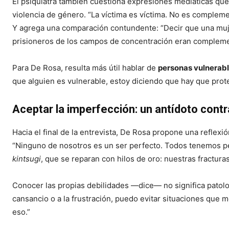
El psiquiatra también cuestiona expresiones mediáticas que
violencia de género. “La víctima es víctima. No es complemen
Y agrega una comparación contundente: “Decir que una muje
prisioneros de los campos de concentración eran complemen
Para De Rosa, resulta más útil hablar de
personas vulnerabl
que alguien es vulnerable, estoy diciendo que hay que prote
Aceptar la imperfección: un antídoto contr
Hacia el final de la entrevista, De Rosa propone una reflexió
“Ninguno de nosotros es un ser perfecto. Todos tenemos pe
kintsugi
, que se reparan con hilos de oro: nuestras fractur
Conocer las propias debilidades —dice— no significa patologi
cansancio o a la frustración, puedo evitar situaciones que 
eso.”