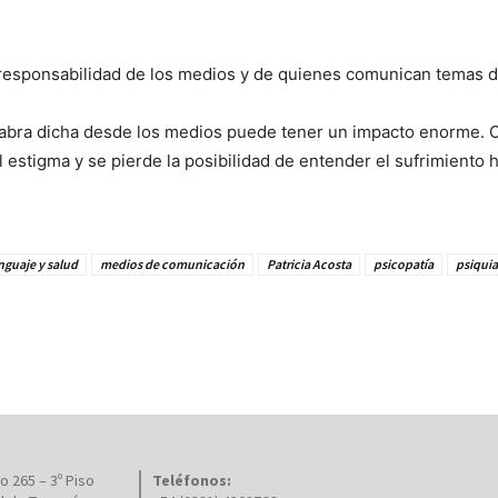
la responsabilidad de los medios y de quienes comunican temas 
labra dicha desde los medios puede tener un impacto enorme.
el estigma y se pierde la posibilidad de entender el sufrimient
nguaje y salud
medios de comunicación
Patricia Acosta
psicopatía
psiquia
 265 – 3º Piso
Teléfonos: