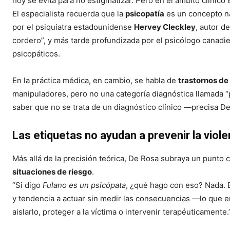
hoy se evita para no estigmatizar. Pero en el ámbito clínico
El especialista recuerda que la
psicopatía
es un concepto n
por el psiquiatra estadounidense
Hervey Cleckley
, autor d
cordero”, y más tarde profundizada por el psicólogo canad
psicopáticos.
En la práctica médica, en cambio, se habla de
trastornos de
manipuladores, pero no una categoría diagnóstica llamada “
saber que no se trata de un diagnóstico clínico —precisa De
Las etiquetas no ayudan a prevenir la viole
Más allá de la precisión teórica, De Rosa subraya un punto 
situaciones de riesgo
.
“Si digo
Fulano es un psicópata
, ¿qué hago con eso? Nada. E
y tendencia a actuar sin medir las consecuencias —lo que e
aislarlo, proteger a la víctima o intervenir terapéuticamente.