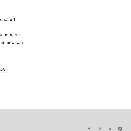
de salud
 Cuando se
o humano con
tría