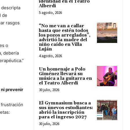
identidad en el Teatro
Alberdi
e descripta
5 agosto, 2026
l de
uar rasgos
“No me van a callar
hasta que estén todos
los pozos arreglados”,
advirtió la madre del
niño caído en Villa
les o
Luján
, debería
4 agosto, 2026
erapéutica.”
Un homenaje a Polo
Giménez llevará su
música a la guitarra en
el Teatro Alberdi
 ni prevenir
30 julio, 2026
El Gymnasium busca a
 frustración
sus nuevos estudiantes:
etas:
abrió la inscripción
para el ingreso 2027
30 julio, 2026