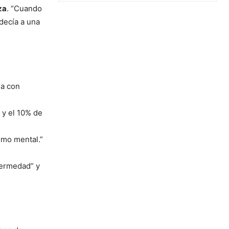
za
. “Cuando
decía a una
ma con
 y el 10% de
rmo mental.”
fermedad” y