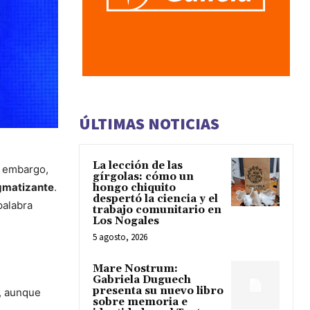
ÚLTIMAS NOTICIAS
La lección de las
n embargo,
gírgolas: cómo un
igmatizante
.
hongo chiquito
despertó la ciencia y el
palabra
trabajo comunitario en
Los Nogales
5 agosto, 2026
Mare Nostrum:
Gabriela Duguech
presenta su nuevo libro
, aunque
sobre memoria e