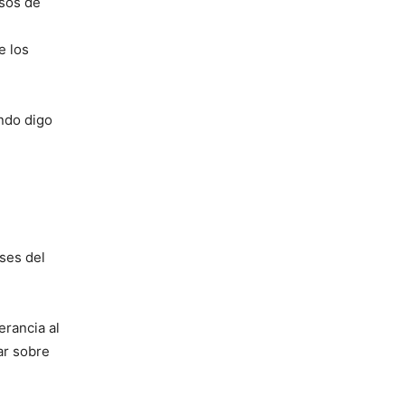
asos de
e los
ando digo
ses del
erancia al
ar sobre