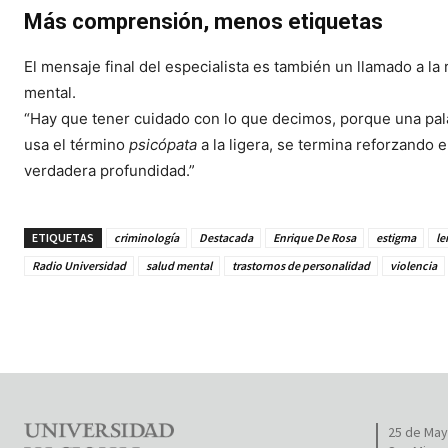
Más comprensión, menos etiquetas
El mensaje final del especialista es también un llamado a 
mental.
“Hay que tener cuidado con lo que decimos, porque una pa
usa el término
psicópata
a la ligera, se termina reforzando 
verdadera profundidad.”
ETIQUETAS
criminología
Destacada
Enrique De Rosa
estigma
le
Radio Universidad
salud mental
trastornos de personalidad
violencia
25 de Mayo