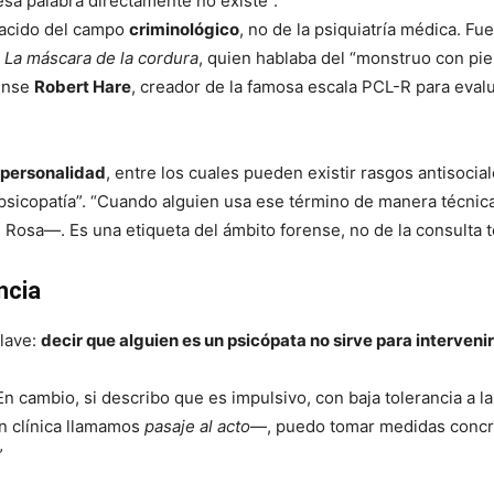
 esa palabra directamente no existe”.
acido del campo
criminológico
, no de la psiquiatría médica. Fu
e
La máscara de la cordura
, quien hablaba del “monstruo con pie
iense
Robert Hare
, creador de la famosa escala PCL-R para eval
 personalidad
, entre los cuales pueden existir rasgos antisocia
psicopatía”. “Cuando alguien usa ese término de manera técnica
 Rosa—. Es una etiqueta del ámbito forense, no de la consulta t
ncia
clave:
decir que alguien es un psicópata no sirve para intervenir
n cambio, si describo que es impulsivo, con baja tolerancia a la
n clínica llamamos
pasaje al acto
—, puedo tomar medidas concr
”