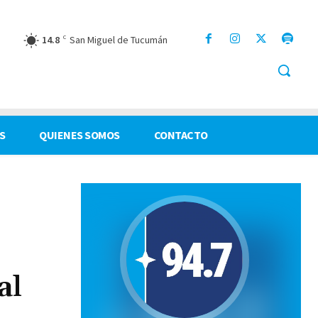
14.8
C
San Miguel de Tucumán
S
QUIENES SOMOS
CONTACTO
al