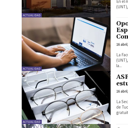
En el 
(UNT),
ACTUALIDAD
Opo
Esp
Com
16 abril
La Fac
(UNT),
la...
ACTUALIDAD
ASP
est
16 abril
La Sec
de Tuc
gratui
ACTUALIDAD