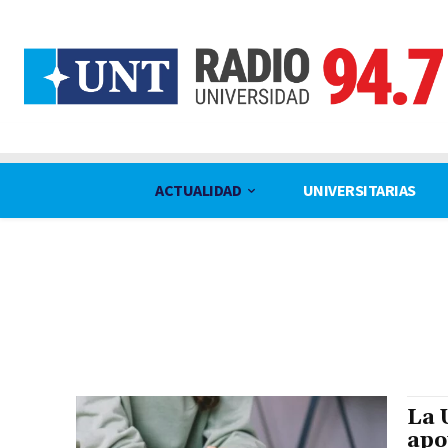
ACTUALIDAD
UNIVERSITARIAS
ACTUALIDAD
CIENCIA Y TÉCNICA
CULTURA
DEPORT
La 
apo