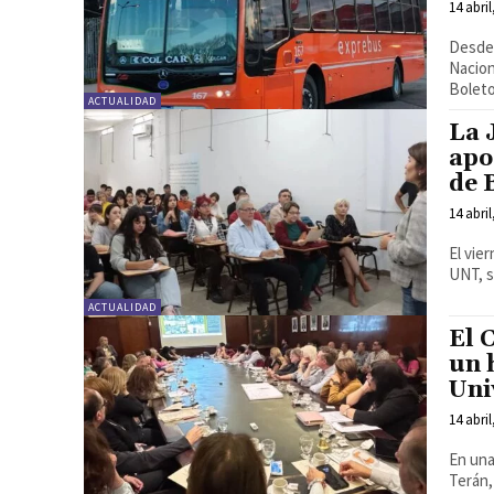
14 abril
Desde 
Nacion
Boleto
ACTUALIDAD
La 
apo
de 
14 abril
El vie
UNT, s
ACTUALIDAD
El 
un 
Uni
14 abril
En una
Terán,