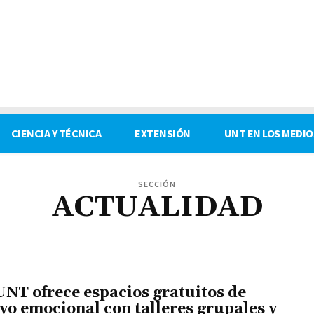
CIENCIA Y TÉCNICA
EXTENSIÓN
UNT EN LOS MEDIO
SECCIÓN
ACTUALIDAD
ES
DISCAPACIDAD
ECONOMÍA
EDUCACIÓN
EXTENSIÓN
GÉNERO Y DIVERSIDAD
L
UNIVERSITARIAS
UNT ofrece espacios gratuitos de
yo emocional con talleres grupales y