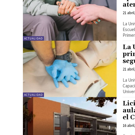
ate
21 abril
La Uni
Escuel
Primer
ACTUALIDAD
La 
pri
seg
21 abril
La Uni
Capaci
Univer
ACTUALIDAD
Lic
aul
el 
16 abril