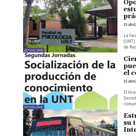
Opo
est
prá
15 abril
La Fac
(UNT) 
de Rec
ACTUALIDAD
Cie
pue
el 
15 abril
El Vic
Secret
comuni
ACTUALIDAD
Est
su 
Int