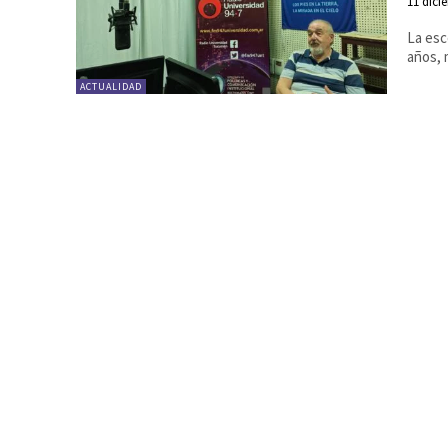
11 dici
La esc
años, 
ACTUALIDAD