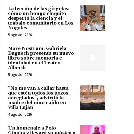
La lección de las gírgolas:
cómo un hongo chiquito
despertó la ciencia y el
trabajo comunitario en Los
Nogales
5 agosto, 2026
Mare Nostrum: Gabriela
Duguech presenta su nuevo
libro sobre memoria e
identidad en el Teatro
Alberdi
5 agosto, 2026
“No me van a callar hasta
que estén todos los pozos
arreglados”, advirtió la
madre del niño caído en
Villa Luján
4 agosto, 2026
Un homenaje a Polo
Giménez llevará su música a