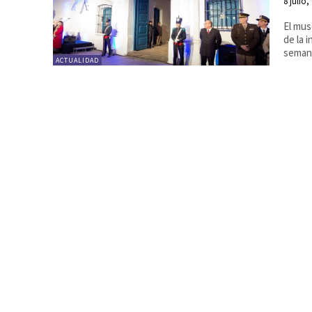
8 julio,
El mus
de la in
semana
ACTUALIDAD