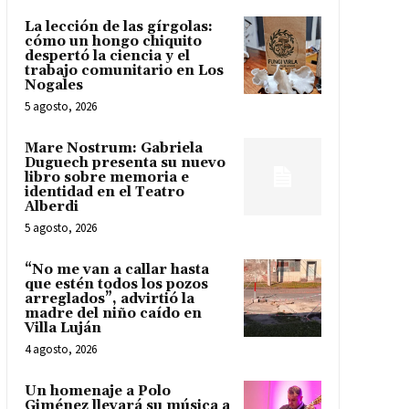
La lección de las gírgolas:
cómo un hongo chiquito
despertó la ciencia y el
trabajo comunitario en Los
Nogales
5 agosto, 2026
Mare Nostrum: Gabriela
Duguech presenta su nuevo
libro sobre memoria e
identidad en el Teatro
Alberdi
5 agosto, 2026
“No me van a callar hasta
que estén todos los pozos
arreglados”, advirtió la
madre del niño caído en
Villa Luján
4 agosto, 2026
Un homenaje a Polo
Giménez llevará su música a