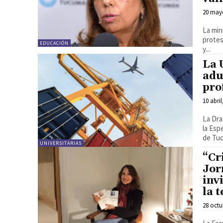
20 may
La min
protes
EDUCACIÓN
y...
La 
adu
pro
10 abril
La Dra
la Esp
de Tuc
UNIVERSITARIAS
“Cr
Jor
inv
la 
28 octu