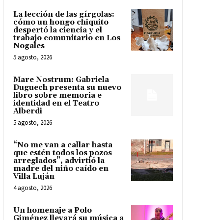
La lección de las gírgolas:
cómo un hongo chiquito
despertó la ciencia y el
trabajo comunitario en Los
Nogales
5 agosto, 2026
Mare Nostrum: Gabriela
Duguech presenta su nuevo
libro sobre memoria e
identidad en el Teatro
Alberdi
5 agosto, 2026
“No me van a callar hasta
que estén todos los pozos
arreglados”, advirtió la
madre del niño caído en
Villa Luján
4 agosto, 2026
Un homenaje a Polo
Giménez llevará su música a