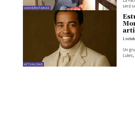
La Fac
será s
UNIVERSITARIAS
Est
Mon
art
1 octub
Un gru
Lules,
ACTUALIDAD