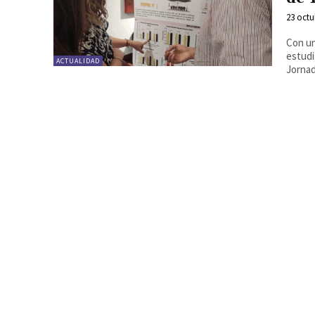
23 octu
Con un
estudi
ACTUALIDAD
Jornad