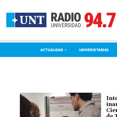
ACTUALIDAD
UNIVERSITARIAS
Int
ina
Cie
de