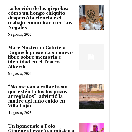
La lección de las gírgolas:
cómo un hongo chiquito
despertó la ciencia y el
trabajo comunitario en Los
Nogales
5 agosto, 2026
Mare Nostrum: Gabriela
Duguech presenta su nuevo
libro sobre memoria e
identidad en el Teatro
Alberdi
5 agosto, 2026
“No me van a callar hasta
que estén todos los pozos
arreglados”, advirtió la
madre del niño caído en
Villa Luján
4 agosto, 2026
Un homenaje a Polo
Giménez llevará su música a